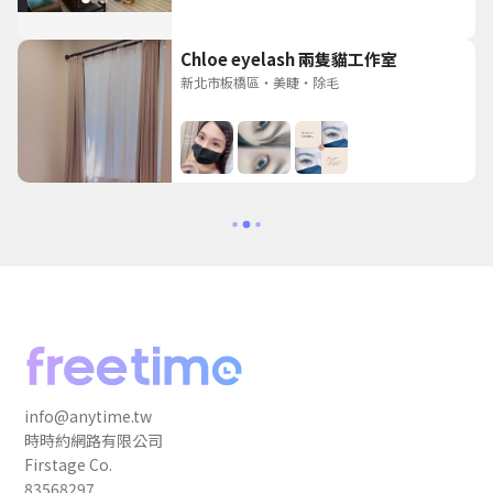
Chloe eyelash 兩隻貓工作室
新北市板橋區
・
美睫
・
除毛
info@anytime.tw
時時約網路有限公司
Firstage Co.
83568297