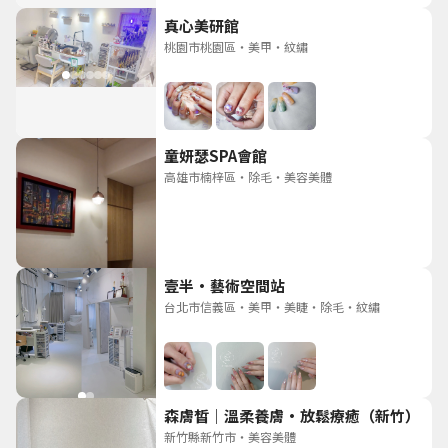
真心美研館
桃園市桃園區
・
美甲
・
紋繡
童妍瑟SPA會館
高雄市楠梓區
・
除毛
・
美容美體
壹半·藝術空間站
台北市信義區
・
美甲
・
美睫
・
除毛
・
紋繡
森膚皙｜溫柔養膚•放鬆療癒（新竹）
新竹縣新竹市
・
美容美體