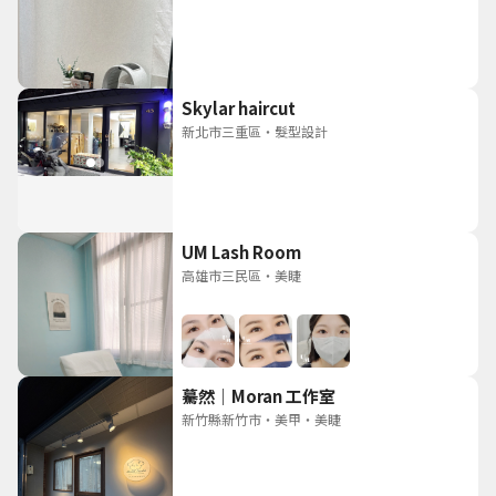
Skylar haircut
新北市三重區
・
髮型設計
UM Lash Room
高雄市三民區
・
美睫
驀然｜Moran 工作室
新竹縣新竹市
・
美甲
・
美睫