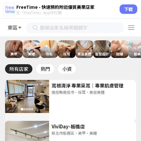
FreeTime - 快速預約附近優質美業店家
下載
在「FreeTime」App中打開
東區
免費線上預約美甲、美髮、美睫 |
美甲
美睫
除毛
採耳
美容美體
髮型設計
紋繡
醫美
所有店家
熱門
小資
耳根清淨 專業采耳｜專業肌膚管理
南投縣南投市
・
採耳
・
美容美體
ViviDay-板橋店
新北市板橋區
・
美甲
・
美睫