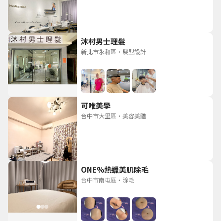
沐村男士理髮
新北市永和區
・
髮型設計
可唯美學
台中市大里區
・
美容美體
ONE%熱蠟美肌除毛
台中市南屯區
・
除毛