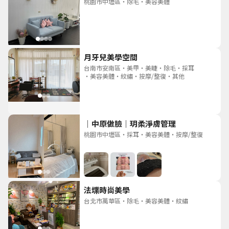
桃園市中壢區
・
除毛
・
美容美體
月牙兒美學空間
台南市安南區
・
美甲
・
美睫
・
除毛
・
採耳
・
美容美體
・
紋繡
・
按摩/整復
・
其他
｜中原做臉｜玥柔淨膚管理
桃園市中壢區
・
採耳
・
美容美體
・
按摩/整復
法堞時尚美學
台北市萬華區
・
除毛
・
美容美體
・
紋繡