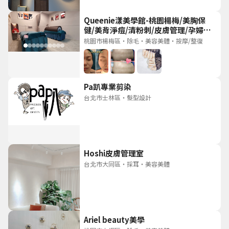
Queenie漾美學館-桃園楊梅/美胸保
健/美背淨痘/清粉刺/皮膚管理/孕婦
spa/日式除毛/曲線美型/精油按摩/皮
桃園市楊梅區
・
除毛
・
美容美體
・
按摩/整復
膚管理/男士保養
Pa趴專業剪染
台北市士林區
・
髮型設計
Hoshi皮膚管理室
台北市大同區
・
採耳
・
美容美體
Ariel beauty美學