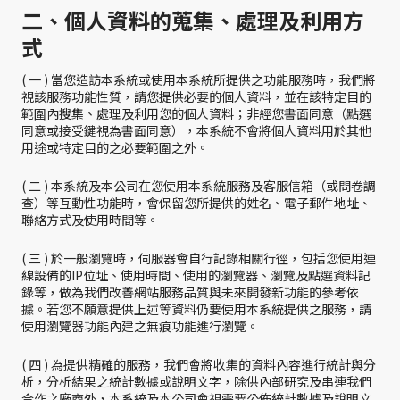
二、個人資料的蒐集、處理及利用方
式
( 一 ) 當您造訪本系統或使用本系統所提供之功能服務時，我們將
視該服務功能性質，請您提供必要的個人資料，並在該特定目的
範圍內搜集、處理及利用您的個人資料；非經您書面同意（點選
同意或接受鍵視為書面同意），本系統不會將個人資料用於其他
用途或特定目的之必要範圍之外。
( 二 ) 本系統及本公司在您使用本系統服務及客服信箱（或問卷調
查）等互動性功能時，會保留您所提供的姓名、電子郵件地址、
聯絡方式及使用時間等。
( 三 ) 於一般瀏覽時，伺服器會自行記錄相關行徑，包括您使用連
線設備的IP位址、使用時間、使用的瀏覽器、瀏覽及點選資料記
錄等，做為我們改善網站服務品質與未來開發新功能的參考依
據。若您不願意提供上述等資料仍要使用本系統提供之服務，請
使用瀏覽器功能內建之無痕功能進行瀏覽。
( 四 ) 為提供精確的服務，我們會將收集的資料內容進行統計與分
析，分析結果之統計數據或說明文字，除供內部研究及串連我們
合作之廠商外，本系統及本公司會視需要公佈統計數據及說明文