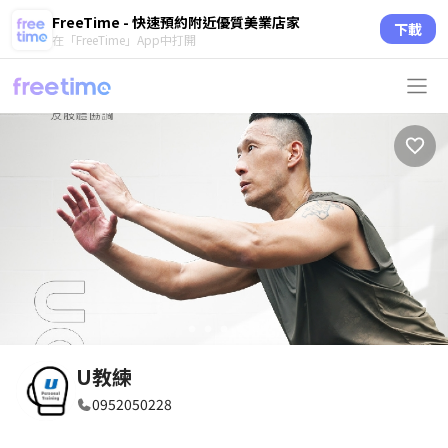
FreeTime - 快速預約附近優質美業店家
下載
在「FreeTime」App中打開
circle
circle
circle
circle
circle
U教練
0952050228