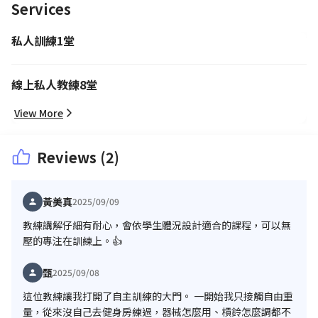
Services
私人訓練1堂
線上私人教練8堂
View More
Reviews (2)
黃美真
2025/09/09
教練講解仔細有耐心，會依學生體況設計適合的課程，可以無
壓的專注在訓練上。👍
甄
2025/09/08
這位教練讓我打開了自主訓練的大門。 一開始我只接觸自由重
量，從來沒自己去健身房練過，器械怎麼用、槓鈴怎麼調都不