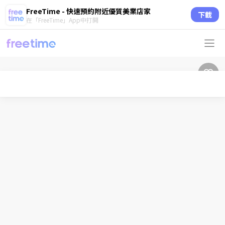
FreeTime - 快速預約附近優質美業店家
下載
在「FreeTime」App中打開