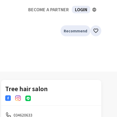
BECOME A PARTNER
LOGIN
Recommend
Tree hair salon
034620633