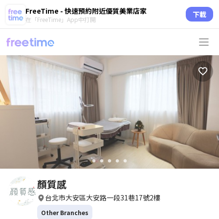
FreeTime - 快速預約附近優質美業店家
下載
在「FreeTime」App中打開
circle
circle
circle
circle
circle
顏質感
台北市大安區大安路一段31巷17號2樓
Other Branches