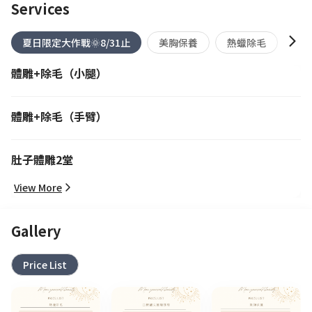
Services
夏日限定大作戰🌞8/31止
美胸保養
熱蠟除毛
舒
體雕+除毛（小腿）
體雕+除毛（手臂）
肚子體雕2堂
View More
Gallery
Price List