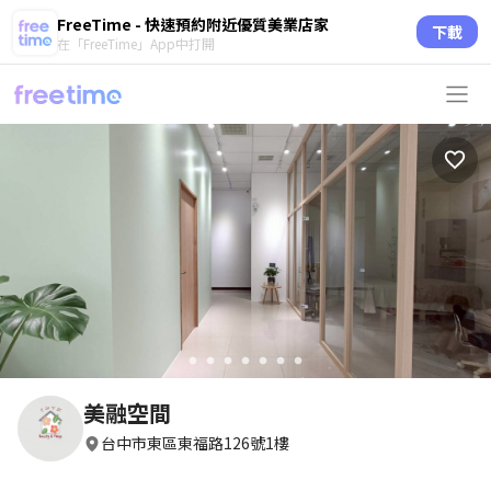
FreeTime - 快速預約附近優質美業店家
下載
在「FreeTime」App中打開
circle
circle
circle
circle
circle
circle
circle
美融空間
台中市東區東福路126號1樓