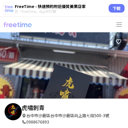
FreeTime - 快速預約附近優質美業店家
下載
在「FreeTime」App中打開
虎嘯刺青
台中市沙鹿區台中市沙鹿區向上路七段500-3號
0988676893