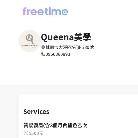
Queena美學
桃園市大溪區埔頂街30號
0966860893
Services
質感霧眉(含3個月內補色乙次
5500元