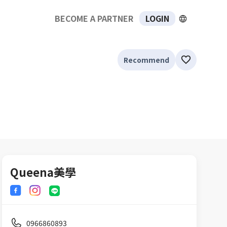
BECOME A PARTNER
LOGIN
Recommend
Queena美學
0966860893