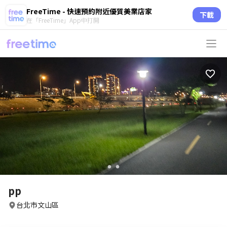
FreeTime - 快速預約附近優質美業店家
下載
在「FreeTime」App中打開
circle
circle
pp
台北市文山區