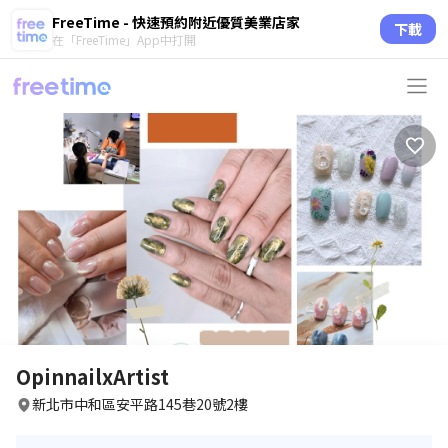
FreeTime - 快速預約附近優質美業店家
下載
在「FreeTime」App中打開
circle
circle
circle
circle
circle
circle
OpinnailxArtist
新北市中和區安平路145巷20號2樓