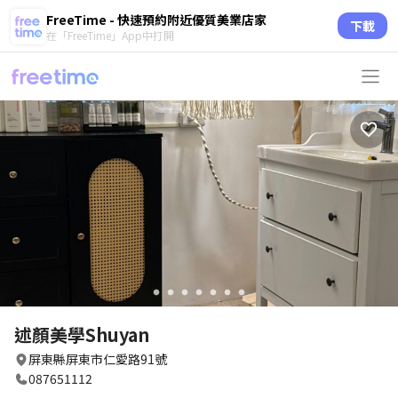
FreeTime - 快速預約附近優質美業店家
下載
在「FreeTime」App中打開
circle
circle
circle
circle
circle
circle
circle
述顏美學Shuyan
屏東縣屏東市仁愛路91號
087651112