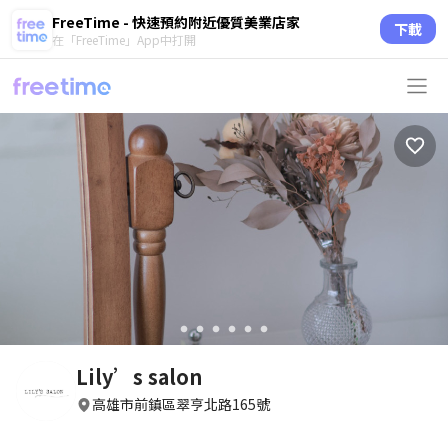
FreeTime - 快速預約附近優質美業店家
下載
在「FreeTime」App中打開
circle
circle
circle
circle
circle
circle
Lily’s salon
高雄市前鎮區翠亨北路165號