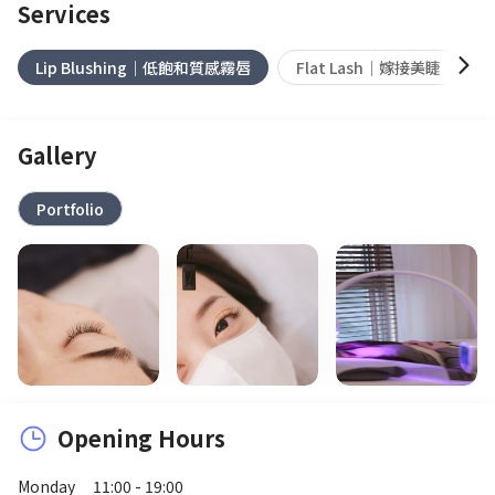
Services
Lip Blushing｜低飽和質感霧唇
Flat Lash｜嫁接美睫
Gallery
Portfolio
Opening Hours
Monday
11:00 - 19:00