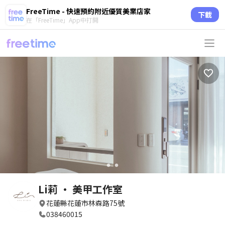
FreeTime - 快速預約附近優質美業店家
下載
在「FreeTime」App中打開
circle
circle
Li莉 • 美甲工作室
花蓮縣花蓮市林森路75號
038460015