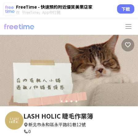
FreeTime - 快速預約附近優質美業店家
下載
在「FreeTime」App中打開
circle
circle
circle
circle
LASH HOLIC 睫毛作業簿
新北市永和區永平路81巷12號
0