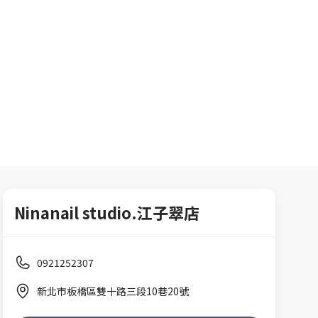
Ninanail studio.江子翠店
0921252307
新北市板橋區雙十路三段10巷20號