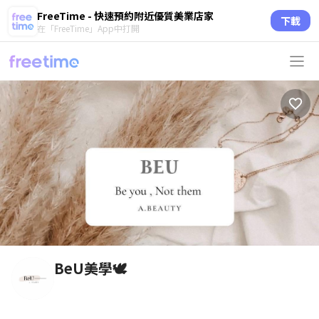
FreeTime - 快速預約附近優質美業店家
下載
在「FreeTime」App中打開
BeU美學🕊