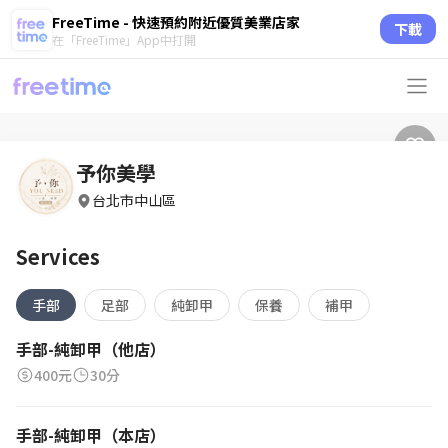
FreeTime - 快速預約附近優質美業店家
下載
在「FreeTime」App中打開
予你美學
台北市中山區
Services
手部
足部
純卸甲
保養
補甲
手部-純卸甲（他店）
400元
30分
手部-純卸甲（本店）