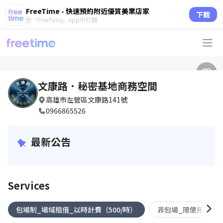
FreeTime - 快速預約附近優質美業店家
下載
在「FreeTime」App中打開
文康路．秘密基地商務空間
高雄市左營區文康路141號
0966865526
最新公告
Services
包場制_場域租借_以時計費（500/時）
非包場_限使用一樓_