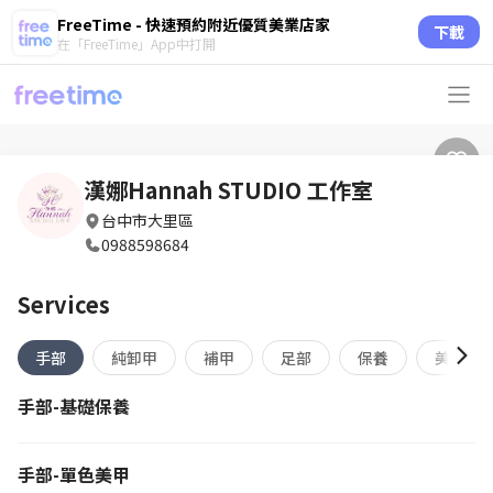
FreeTime - 快速預約附近優質美業店家
下載
在「FreeTime」App中打開
漢娜Hannah STUDIO 工作室
台中市大里區
0988598684
Services
手部
純卸甲
補甲
足部
保養
美睫
手部-基礎保養
手部-單色美甲