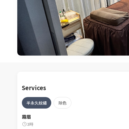
Services
半永久紋繡
除色
霧眉
3時