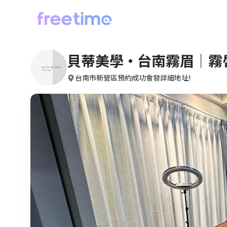
貝蒂美學·台南霧眉｜霧
台南市新營區預約成功會發詳細地址!