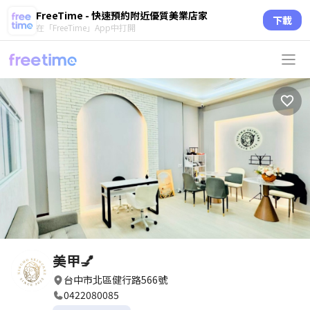
FreeTime - 快速預約附近優質美業店家
下載
在「FreeTime」App中打開
美甲💅
台中市北區健行路566號
0422080085