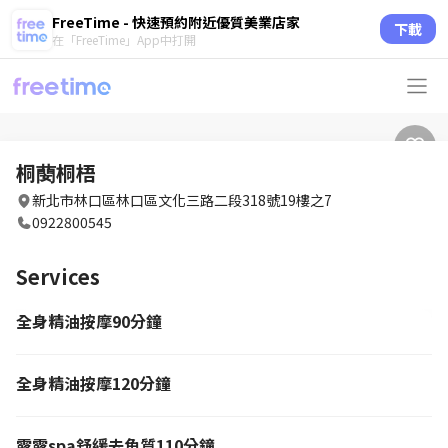
FreeTime - 快速預約附近優質美業店家
下載
在「FreeTime」App中打開
桐蔅桐梧
新北市林口區林口區文化三路二段318號19樓之7
0922800545
Services
全身精油按摩90分鐘
全身精油按摩120分鐘
露露spa舒緩去角質110分鐘