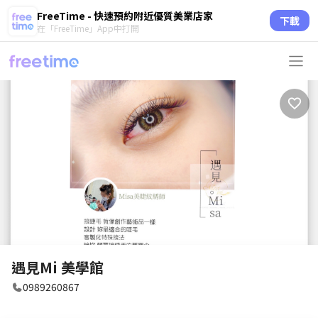
FreeTime - 快速預約附近優質美業店家
下載
在「FreeTime」App中打開
遇見Mi 美學館
0989260867