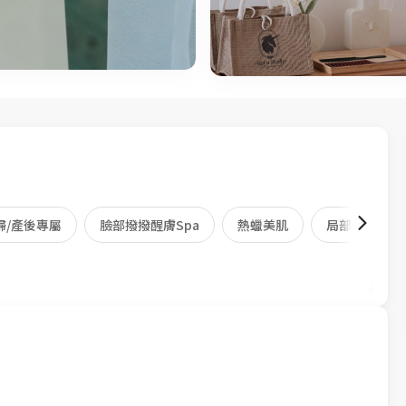
婦/產後專屬
臉部撥撥醒膚Spa
熱蠟美肌
局部身體護理