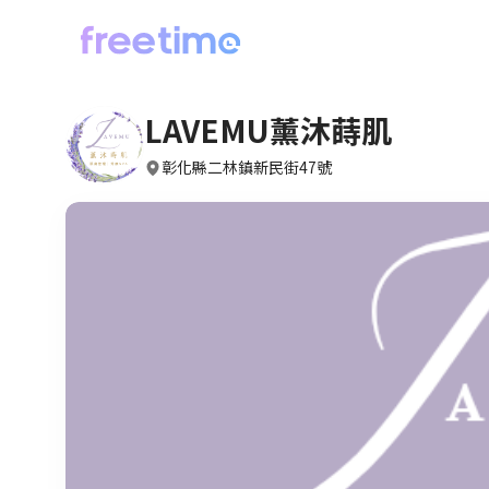
LAVEMU薰沐蒔肌
彰化縣二林鎮新民街47號