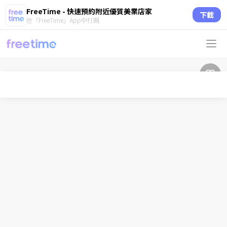
FreeTime - 快速預約附近優質美業店家
下載
在「FreeTime」App中打開