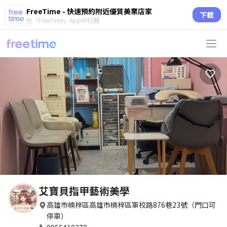
FreeTime - 快速預約附近優質美業店家
下載
在「FreeTime」App中打開
艾寶貝指甲藝術美學
高雄市楠梓區高雄市楠梓區軍校路876巷23號（門口可
停車）