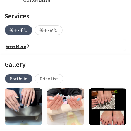
0955418278
Services
美甲-手部
美甲-足部
View More
Gallery
Portfolio
Price List