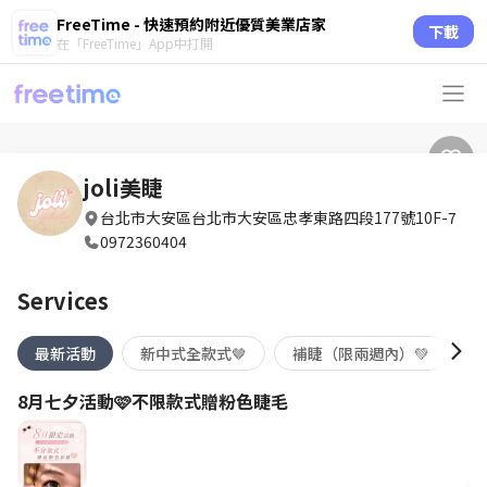
FreeTime - 快速預約附近優質美業店家
下載
在「FreeTime」App中打開
joli美睫
台北市大安區台北市大安區忠孝東路四段177號10F-7
0972360404
Services
最新活動
新中式全款式🤎
補睫（限兩週內）💚
8月七夕活動🩷不限款式贈粉色睫毛