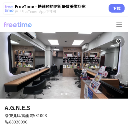
FreeTime - 快速預約附近優質美業店家
下載
在「FreeTime」App中打開
circle
circle
A.G.N.E.S
東北區實龍崗531003
88920096