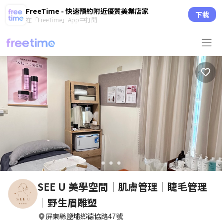
FreeTime - 快速預約附近優質美業店家
下載
在「FreeTime」App中打開
circle
circle
circle
SEE U 美學空間｜肌膚管理｜睫毛管理
｜野生眉雕塑
屏東縣鹽埔鄉德協路47號