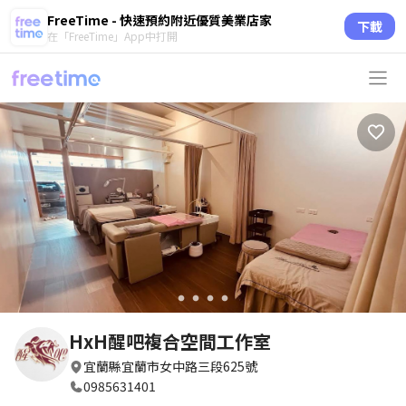
FreeTime - 快速預約附近優質美業店家
下載
在「FreeTime」App中打開
circle
circle
circle
circle
HxH醒吧複合空間工作室
宜蘭縣宜蘭市女中路三段625號
0985631401