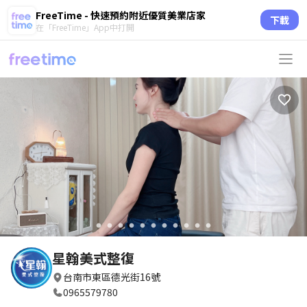
FreeTime - 快速預約附近優質美業店家
下載
在「FreeTime」App中打開
circle
circle
circle
circle
circle
circle
circle
circle
circle
circle
circle
星翰美式整復
台南市東區德光街16號
0965579780