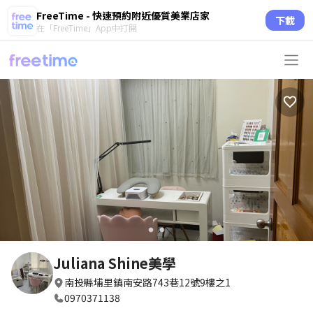
FreeTime - 快速預約附近優質美業店家
下載
在「FreeTime」App中打開
circle
circle
Juliana Shine美學
南投縣埔里鎮南安路743巷12號9樓之1
0970371138