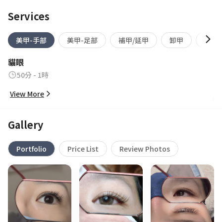
Services
美甲-手部
美甲-足部
補甲/延甲
卸甲
美睫
貓眼
50分 - 1時
View More
Gallery
Portfolio
Price List
Review Photos