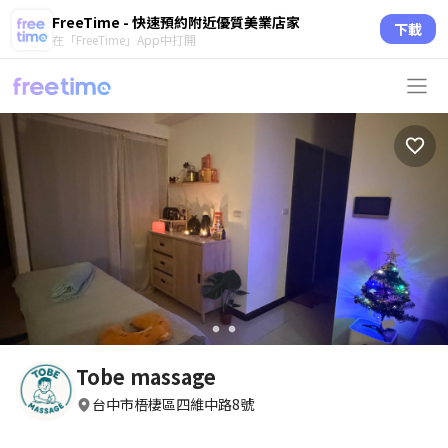
FreeTime - 快速預約附近優質美業店家
下載
在「FreeTime」App中打開
circle
circle
Tobe massage
台中市梧棲區四維中路8號