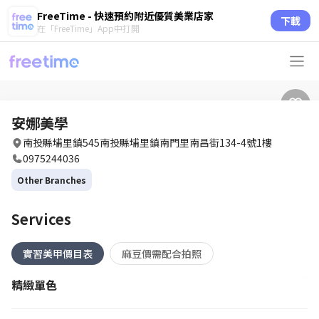
FreeTime - 快速預約附近優質美業店家
下載
在「FreeTime」App中打開
安娜美學
南投縣埔里鎮545南投縣埔里鎮南門里南昌街134-4號1樓
0975244036
Other Branches
Services
實習美甲價目表
麻豆價需配合拍照
精緻單色