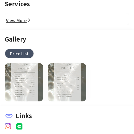
Services
View More
Gallery
Price List
Links
link