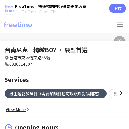
FreeTime - 快速預約附近優質美業店家
下載
在「FreeTime」App中打開
台南尼克｜精緻BOY · 髮型首選
台南市東區怡東路85號
0936314507
Services
男生短髮多項目（需要加項目也可以現場討論確定）
男生短
View More
Opening Hours