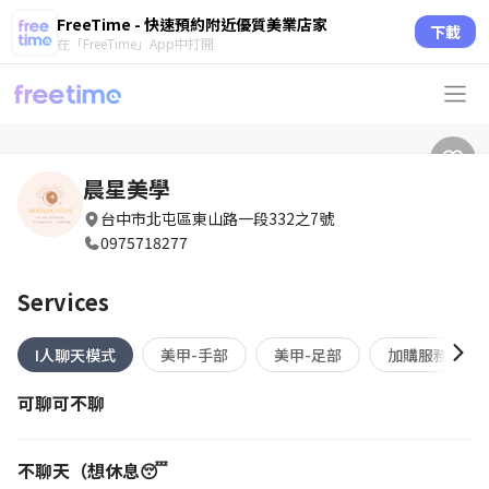
FreeTime - 快速預約附近優質美業店家
下載
在「FreeTime」App中打開
晨星美學
台中市北屯區東山路一段332之7號
0975718277
Services
I人聊天模式
美甲-手部
美甲-足部
加購服務
可聊可不聊
不聊天（想休息😴