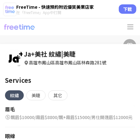
FreeTime - 快速預約附近優質美業店家
下載
在「FreeTime」App中打開
Ja+美社 紋繡|美睫
高雄市鳳山區高雄市鳳山區林森路281號
Services
紋繡
美睫
其它
眉毛
飄眉$10000/霧眉$8800/飄+霧眉$15000/男仕開運眉$12000元
眼線