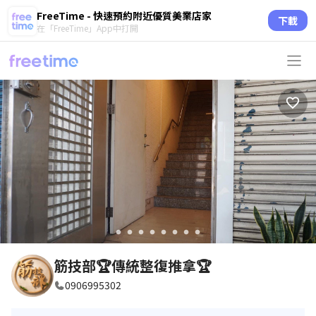
FreeTime - 快速預約附近優質美業店家
下載
在「FreeTime」App中打開
circle
circle
circle
circle
circle
circle
circle
circle
筋技部🏆傳統整復推拿🏆
0906995302