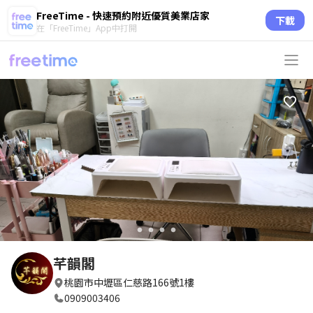
FreeTime - 快速預約附近優質美業店家
下載
在「FreeTime」App中打開
circle
circle
circle
circle
芊韻閣
桃園市中壢區仁慈路166號1樓
0909003406