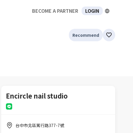
BECOME A PARTNER
LOGIN
Recommend
Encircle nail studio
台中市北區篤行路377-7號