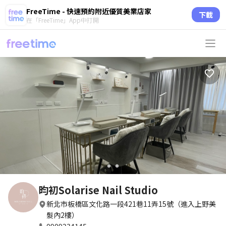
FreeTime - 快速預約附近優質美業店家
下載
在「FreeTime」App中打開
circle
circle
昀初Solarise Nail Studio
新北市板橋區文化路一段421巷11弄15號（進入上野美
髮內2樓）