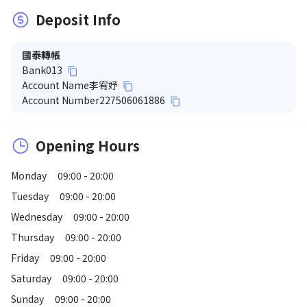
Deposit Info
國泰轉帳
Bank
013
content_copy
Account Name
李宥妤
content_copy
Account Number
227506061886
content_copy
Opening Hours
Monday
09:00 - 20:00
Tuesday
09:00 - 20:00
Wednesday
09:00 - 20:00
Thursday
09:00 - 20:00
Friday
09:00 - 20:00
Saturday
09:00 - 20:00
Sunday
09:00 - 20:00