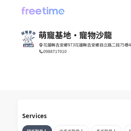
萌寵基地•寵物沙龍
花蓮縣吉安鄉973花蓮縣吉安鄉自立路二段75巷4
0988717010
Services
短毛狗星人
中長毛狗星人
長毛狗星人