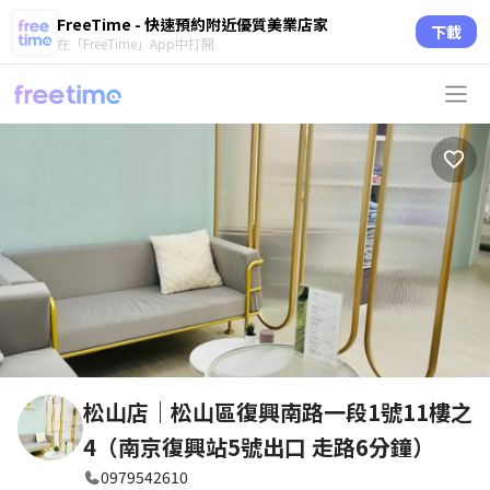
FreeTime - 快速預約附近優質美業店家
下載
在「FreeTime」App中打開
松山店｜松山區復興南路一段1號11樓之
4（南京復興站5號出口 走路6分鐘）
0979542610