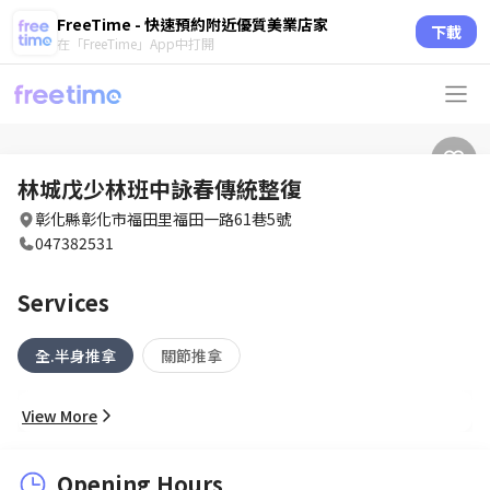
FreeTime - 快速預約附近優質美業店家
下載
在「FreeTime」App中打開
林城戊少林班中詠春傳統整復
彰化縣彰化市福田里福田一路61巷5號
047382531
Services
全.半身推拿
關節推拿
View More
Opening Hours