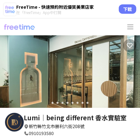
FreeTime - 快速預約附近優質美業店家
下載
在「FreeTime」App中打開
circle
circle
circle
circle
circle
circle
circle
circle
Lumi｜being different 香水實驗室
新竹縣竹北市勝利六街208號
0910193580