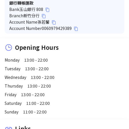
銀行轉帳匯款
Bank
玉山銀行 808
content_copy
Branch
新竹分行
content_copy
Account Name
孫若馨
content_copy
Account Number
0060979429389
content_copy
Opening Hours
Monday
13:00 - 22:00
Tuesday
13:00 - 22:00
Wednesday
13:00 - 22:00
Thursday
13:00 - 22:00
Friday
13:00 - 22:00
Saturday
11:00 - 22:00
Sunday
11:00 - 22:00
Links
link