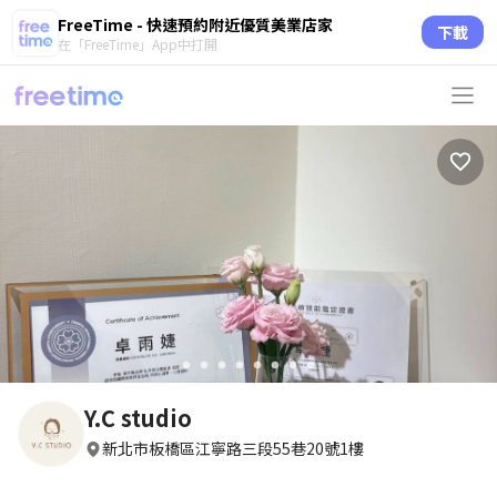
FreeTime - 快速預約附近優質美業店家
下載
在「FreeTime」App中打開
circle
circle
circle
circle
circle
circle
circle
circle
Y.C studio
新北市板橋區江寧路三段55巷20號1樓