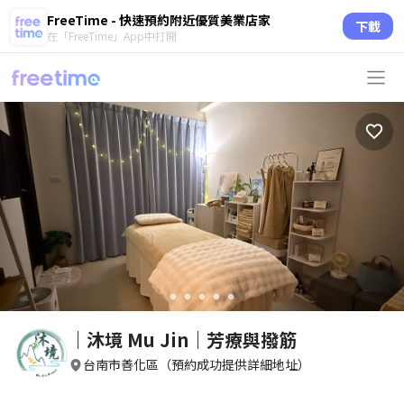
FreeTime - 快速預約附近優質美業店家
下載
在「FreeTime」App中打開
circle
circle
circle
circle
circle
｜沐境 Mu Jin｜芳療與撥筋
台南市善化區（預約成功提供詳細地址）